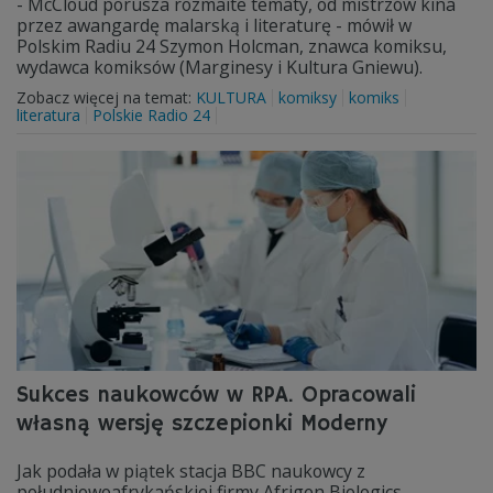
- McCloud porusza rozmaite tematy, od mistrzów kina
przez awangardę malarską i literaturę - mówił w
Polskim Radiu 24 Szymon Holcman, znawca komiksu,
wydawca komiksów (Marginesy i Kultura Gniewu).
Zobacz więcej na temat:
KULTURA
komiksy
komiks
literatura
Polskie Radio 24
Sukces naukowców w RPA. Opracowali
własną wersję szczepionki Moderny
Jak podała w piątek stacja BBC naukowcy z
południowoafrykańskiej firmy Afrigen Biologics