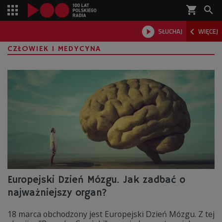
shopping_cart



SŁUCHAJ
WIĘCEJ

CZŁOWIEK I MEDYCYNA
Europejski Dzień Mózgu. Jak zadbać o
najważniejszy organ?
18 marca obchodzony jest Europejski Dzień Mózgu. Z tej