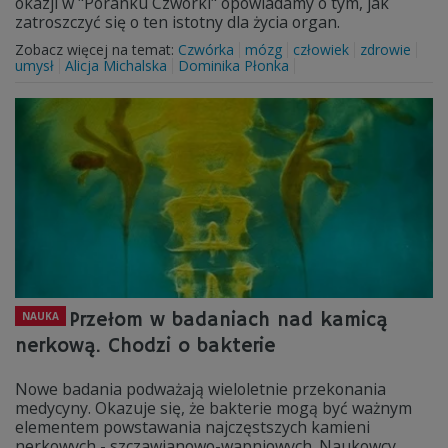
okazji w "Poranku Czwórki" opowiadamy o tym, jak
zatroszczyć się o ten istotny dla życia organ.
Zobacz więcej na temat:
Czwórka
mózg
człowiek
zdrowie
umysł
Alicja Michalska
Dominika Płonka
Przełom w badaniach nad kamicą
NAUKA
nerkową. Chodzi o bakterie
Nowe badania podważają wieloletnie przekonania
medycyny. Okazuje się, że bakterie mogą być ważnym
elementem powstawania najczęstszych kamieni
nerkowych - szczawianowo-wapniowych. Naukowcy