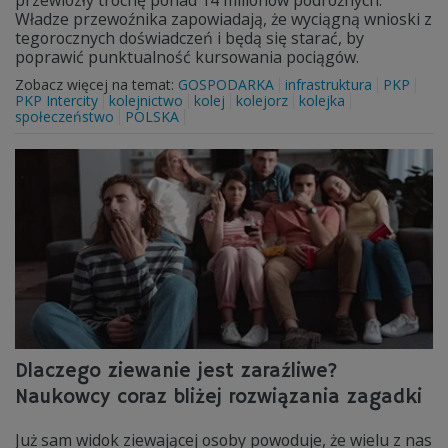
przewiozły trochę ponad 14 milionów podróżnych.
Władze przewoźnika zapowiadają, że wyciągną wnioski z
tegorocznych doświadczeń i będą się starać, by
poprawić punktualność kursowania pociągów.
Zobacz więcej na temat:
GOSPODARKA
infrastruktura
PKP
PKP Intercity
kolejnictwo
kolej
kolejorz
kolejka
społeczeństwo
POLSKA
Dlaczego ziewanie jest zaraźliwe?
Naukowcy coraz bliżej rozwiązania zagadki
Już sam widok ziewającej osoby powoduje, że wielu z nas