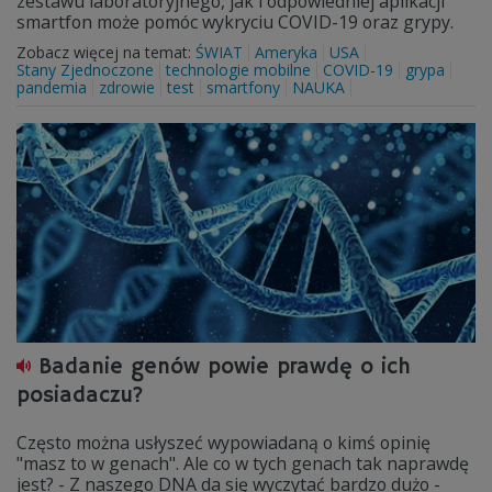
zestawu laboratoryjnego, jak i odpowiedniej aplikacji
smartfon może pomóc wykryciu COVID-19 oraz grypy.
Zobacz więcej na temat:
ŚWIAT
Ameryka
USA
Stany Zjednoczone
technologie mobilne
COVID-19
grypa
pandemia
zdrowie
test
smartfony
NAUKA
Badanie genów powie prawdę o ich
posiadaczu?
Często można usłyszeć wypowiadaną o kimś opinię
"masz to w genach". Ale co w tych genach tak naprawdę
jest? - Z naszego DNA da się wyczytać bardzo dużo -