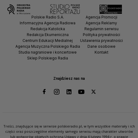
Polskie Radio S.A.
Agencja Promocji
Informacyjna Agencja Radiowa
Agencja Reklamy
Redakcja Katolicka
Regulamin serwisu
Redakcja Ekumeniczna
Polityka prywatności
Centrum Edukacji Medialnej
Ustawienia prywatności
Agencja Muzyczna Polskiego Radia
Dane osobowe
Studia nagraniowe i koncertowe
Kontakt
Sklep Polskiego Radia
Znajdziesz nas na
Treści, znajdujące się w serwisie polskieradio.pl, w tym wszystkie materiały i ich
części oraz poszczególne elementy samego serwisu mają charakter utworów
lub wytworów objętych ochroną Ustawy z dnia 4 lutego 1994 r. o prawie