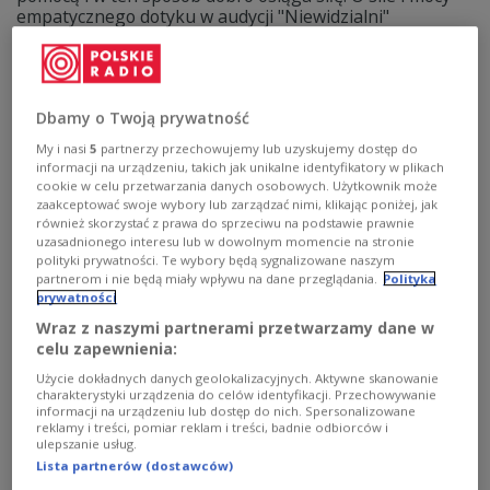
empatycznego dotyku w audycji "Niewidzialni"
rozmawialiśmy z terapeutką Agnieszką Kawulą i
autorem książki "Żadne tam Hollywood. Opowieści o
odchodzeniu" Rafałem Grądzkim.
Zobacz więcej na temat:
Trójka
Maciej Wasielewski
dotyk
Dbamy o Twoją prywatność
emocje
starość
przemijanie
ludzie
Rafał Grądzki
Agnieszka Kawula
My i nasi
5
partnerzy przechowujemy lub uzyskujemy dostęp do
informacji na urządzeniu, takich jak unikalne identyfikatory w plikach
cookie w celu przetwarzania danych osobowych. Użytkownik może
zaakceptować swoje wybory lub zarządzać nimi, klikając poniżej, jak
również skorzystać z prawa do sprzeciwu na podstawie prawnie
uzasadnionego interesu lub w dowolnym momencie na stronie
polityki prywatności. Te wybory będą sygnalizowane naszym
partnerom i nie będą miały wpływu na dane przeglądania.
Polityka
prywatności
Wraz z naszymi partnerami przetwarzamy dane w
celu zapewnienia:
Użycie dokładnych danych geolokalizacyjnych. Aktywne skanowanie
charakterystyki urządzenia do celów identyfikacji. Przechowywanie
informacji na urządzeniu lub dostęp do nich. Spersonalizowane
Chip w mózgu? Elon Musk i jego
reklamy i treści, pomiar reklam i treści, badnie odbiorców i
ulepszanie usług.
rewolucyjny projekt
Lista partnerów (dostawców)