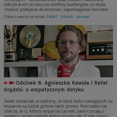
odkryli w ich strukturze biofilmy bakteryjne, co może
zmienić podejście do leczenia i zapobiegania chorobie.
Zobacz więcej na temat:
ŚWIAT
NAUKA
zdrowie
Odcinek 6. Agnieszka Kawula i Rafał
Grądzki: o empatycznym dotyku
Świat został tak urządzony, że obok ludzi czekających na
wsparcie są ludzie gotowi nieść pomoc. Nierzadko się
zdarza, że ci, którzy wsparcia zaznali, sami ruszają z
pomocą i w ten sposób dobro osiąga siłę. O sile i mocy